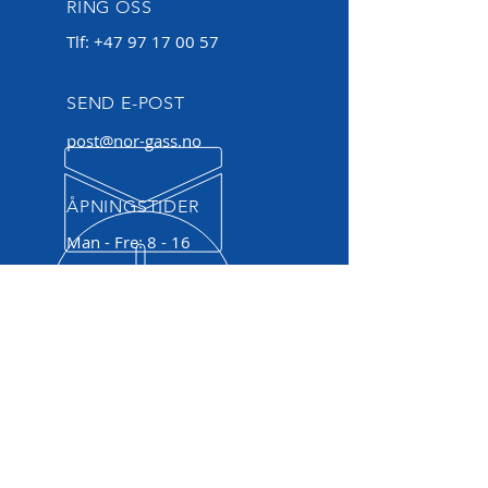
RING OSS
Tlf:
+47 97 17 00 57
SEND E-POST
post@nor-gass.no
ÅPNINGSTIDER
Man - Fre: 8 - 16
OVER 10 ÅRS ERFARING
Samarbeidspartner med solid kompetanse
på internkontroll og dokumentasjon.
VÅRE TJENESTER
- Gass til industri, næring, landbruk og bolig
- Interkontrollsystemet ProValt