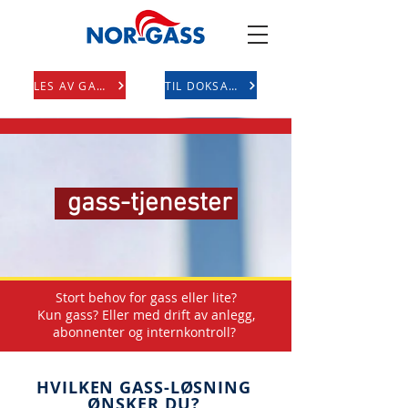
LES AV GASS
TIL DOKSAVE
gass-tjenester
Stort behov for gass eller lite?
Kun gass? Eller med drift av anlegg,
abonnenter og internkontroll?
HVILKEN GASS-LØSNING
ØNSKER DU?