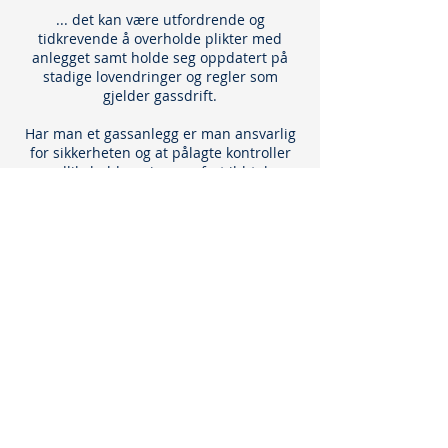
... det kan være utfordrende og
tidkrevende å overholde plikter med
anlegget
samt holde seg oppdatert på
stadige lovendringer og regler som
gjelder gassdrift.
Har man et gassanlegg er man ansvarlig
for sikkerheten og at pålagte kontroller
og vedlikehold er gjennomført ihht. lover
og forskrifter. Man skal dessuten til
enhver tid kunne dokumentere at dette
er utført. I verste fall kan man stilles til
ansvar for en ulykke med de følger det
kan få og tap av omdømme.
Tjenesten ProValt gjør det enkelt å holde
orden på alle dokumenter, varsler om
gjøremål og sørger for at dere alltid har
full kontroll og oversikt over
dokumentasjon.
Ikke minst, sov godt om natten da du vet
at internkontroll og dokumentasjon for