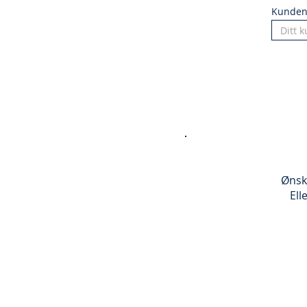
Kunde
Ønsk
Ell