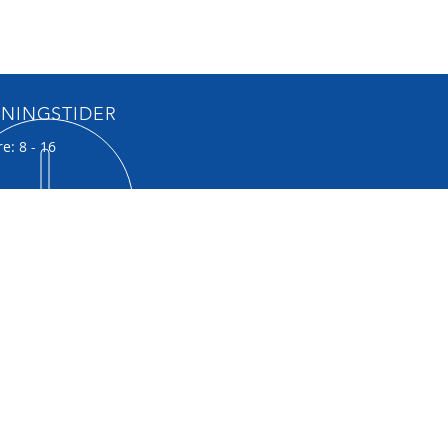
PNINGSTIDER
e: 8 - 16
ØK OSS
stadmyra 4
Grålum, Sarpsborg
e