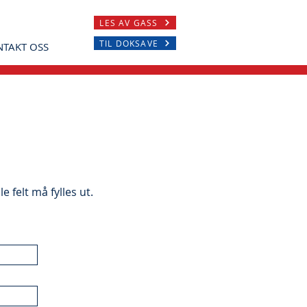
LES AV GASS
TIL DOKSAVE
TAKT OSS
e felt må fylles ut.