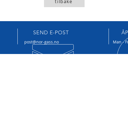
tilbake
SEND E-POST
Å
post@nor-gass.no
Man - Fr
VÅRE TJENESTER
BES
- Gass til industri, næring, landbruk og
Bjørn
bolig
1712 
- Interkontrollsystemet ProValt
Norg
- Drift av gass-anlegg
- Årlig kontroll av gass-anlegg
- Rådgivningstjenester
- Abonnent-håndtering for borettslag