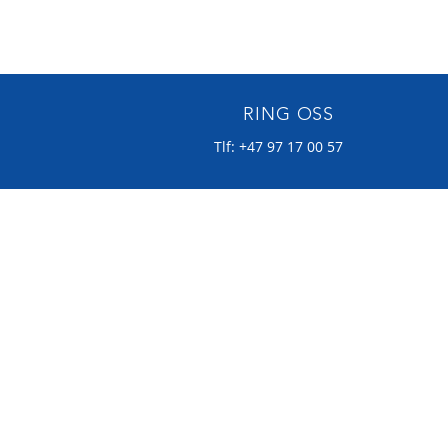
RING OSS
Tlf: +47 97 17 00 57
OVER 10 ÅRS ERFARING
Samarbeidspartner med solid
kompetanse på internkontroll
og dokumentasjon.